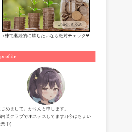
↑株で継続的に勝ちたいなら絶対チェック❤
profile
はじめまして。かりんと申します。
都内某クラブでホステスしてます♪(今はちょい
休業中)