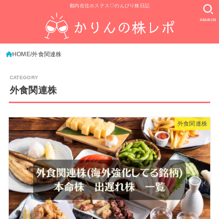
都内在住ホステス♡のんびり株日記
SEARCH
HOME
外食関連株
外食関連株
外食関連株