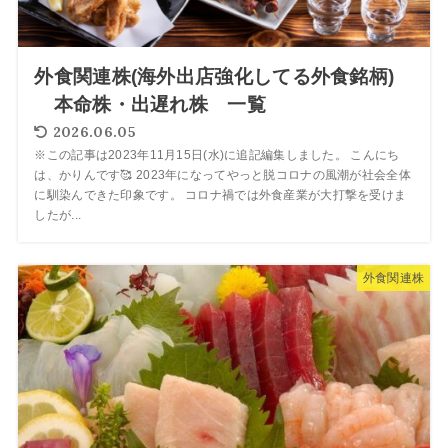
外食関連株(海外出店強化してる外食銘柄)
本命株・出遅れ株 一覧
2026.06.05
※この記事は2023年11月15日(水)に追記編集しました。 こんにち
は、かりんです🥰 2023年になってやっと脱コロナの風潮が社会全体
に馴染んできた印象です。 コロナ禍では外食産業が大打撃を受けま
したが...
外食関連株