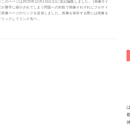
※このページは2025年12月13日(土)に追記編集しました。 (画像サイ
ズが勝手に縮小されてしまう問題への対処で画像それぞれにフルサイ
ズ画像ページのリンクを追加しました。画像を保存する際には画像を
クリックしてリンク先ペ...