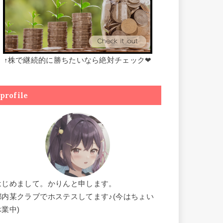
↑株で継続的に勝ちたいなら絶対チェック❤
profile
はじめまして。かりんと申します。
都内某クラブでホステスしてます♪(今はちょい
休業中)