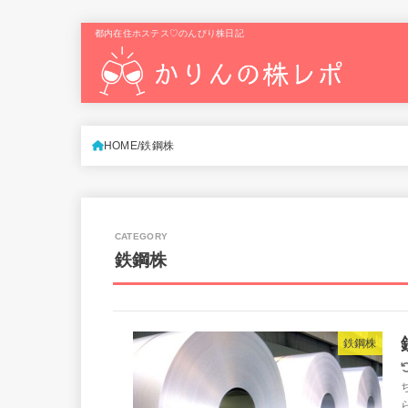
都内在住ホステス♡のんびり株日記
HOME
鉄鋼株
鉄鋼株
鉄鋼株