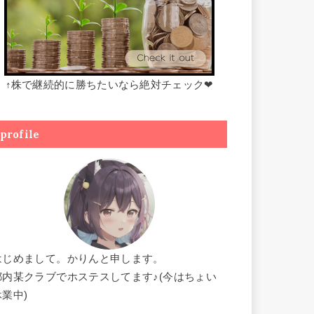
↑株で継続的に勝ちたいなら絶対チェック❤
profile
はじめまして。かりんと申します。
都内某クラブでホステスしてます♪(今はちょい
休業中)