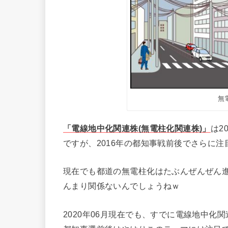
無
「電線地中化関連株(無電柱化関連株)」
は2
ですが、2016年の都知事戦前後でさらに
現在でも都道の無電柱化はたぶんぜんぜん
んまり関係ないんでしょうねｗ
2020年06月現在でも、すでに電線地中化