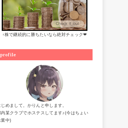
↑株で継続的に勝ちたいなら絶対チェック❤
profile
はじめまして。かりんと申します。
都内某クラブでホステスしてます♪(今はちょい
休業中)