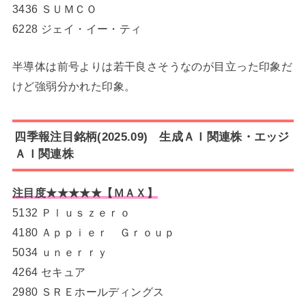
3436 ＳＵＭＣＯ
6228 ジェイ・イー・ティ
半導体は前号よりは若干良さそうなのが目立った印象だ
けど強弱分かれた印象。
四季報注目銘柄(2025.09) 生成ＡＩ関連株・エッジ
ＡＩ関連株
注目度★★★★★【ＭＡＸ】
5132 Ｐｌｕｓｚｅｒｏ
4180 Ａｐｐｉｅｒ Ｇｒｏｕｐ
5034 ｕｎｅｒｒｙ
4264 セキュア
2980 ＳＲＥホールディングス