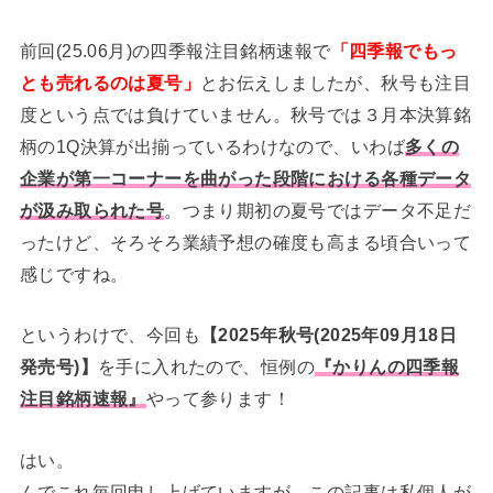
前回(25.06月)の四季報注目銘柄速報で
「四季報でもっ
とも売れるのは夏号」
とお伝えしましたが、秋号も注目
度という点では負けていません。秋号では３月本決算銘
柄の1Q決算が出揃っているわけなので、いわば
多くの
企業が第一コーナーを曲がった段階における各種データ
が汲み取られた号
。つまり期初の夏号ではデータ不足だ
ったけど、そろそろ業績予想の確度も高まる頃合いって
感じですね。
というわけで、今回も
【2025年秋号(2025年09月18日
発売号)】
を手に入れたので、恒例の
『かりんの四季報
注目銘柄速報』
やって参ります！
はい。
んでこれ毎回申し上げていますが、この記事は私個人が