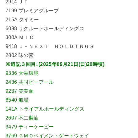
2914 ＪＴ
7199 プレミアグループ
215A タイミー
6098 リクルートホールディングス
300A ＭＩＣ
9418 Ｕ－ＮＥＸＴ ＨＯＬＤＩＮＧＳ
2802 味の素
※追記３回目↓(2025年09月21日(日)20時頃)
9336 大栄環境
2436 共同ピーアール
9237 笑美面
6540 船場
141A トライアルホールディングス
2607 不二製油
3479 ティーケーピー
3769 ＧＭＯペイメントゲートウェイ