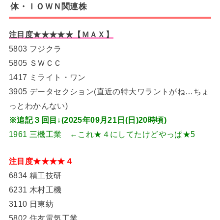
体・ＩＯＷＮ関連株
注目度★★★★★【ＭＡＸ】
5803 フジクラ
5805 ＳＷＣＣ
1417 ミライト・ワン
3905 データセクション(直近の特大ワラントがね…ちょ
っとわかんない)
※追記３回目↓(2025年09月21日(日)20時頃)
1961 三機工業 ←これ★４にしてたけどやっぱ★5
注目度★★★★４
6834 精工技研
6231 木村工機
3110 日東紡
5802 住友電気工業