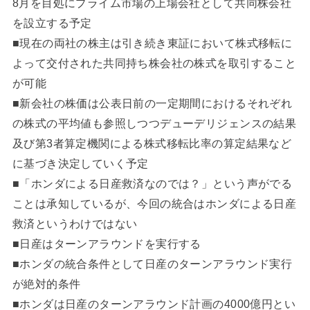
8月を目処にプライム市場の上場会社として共同株会社
を設立する予定
■現在の両社の株主は引き続き東証において株式移転に
よって交付された共同持ち株会社の株式を取引すること
が可能
■新会社の株価は公表日前の一定期間におけるそれぞれ
の株式の平均値も参照しつつデューデリジェンスの結果
及び第3者算定機関による株式移転比率の算定結果など
に基づき決定していく予定
■「ホンダによる日産救済なのでは？」という声がでる
ことは承知しているが、今回の統合はホンダによる日産
救済というわけではない
■日産はターンアラウンドを実行する
■ホンダの統合条件として日産のターンアラウンド実行
が絶対的条件
■ホンダは日産のターンアラウンド計画の4000億円とい