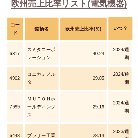
欧州売上比率リスト(電気機器)
コー
いつ？
銘柄名
欧州売上比率(％)
ド
スミダコーポ
2024/通
6817
40.24
レーション
期
コニカミノル
2024/通
4902
29.85
タ
期
ＭＵＴＯＨホ
2024/通
7999
ールディング
29.16
期
ス
2023/通
6448
ブラザー工業
28.14