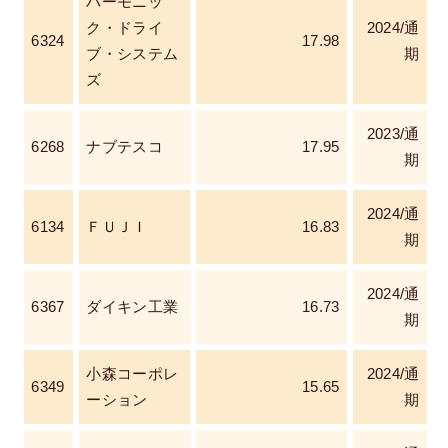
ハーモニッ
ク・ドライ
2024/通
6324
17.98
ブ・システム
期
ズ
2023/通
6268
ナブテスコ
17.95
期
2024/通
6134
ＦＵＪＩ
16.83
期
2024/通
6367
ダイキン工業
16.73
期
小森コーポレ
2024/通
6349
15.65
ーション
期