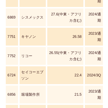
期
27.6(中東・アフリ
2024/通
6869
シスメックス
カ含む)
期
2023/通
7751
キヤノン
26.58
期
26.55(中東・アフリ
2024/通
7752
リコー
カ含む)
期
セイコーエプ
6724
22.4
2024/3Q
ソン
2023/通
6856
堀場製作所
21.5
期