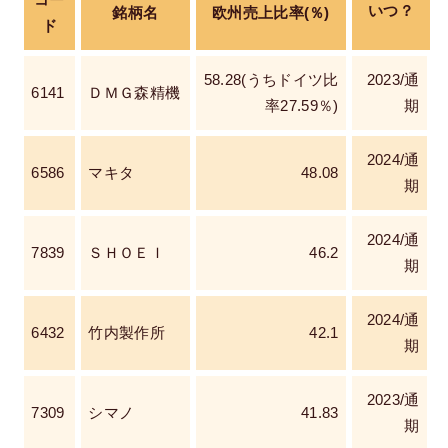
コー
いつ？
銘柄名
欧州売上比率(％)
ド
58.28(うちドイツ比
2023/通
6141
ＤＭＧ森精機
率27.59％)
期
2024/通
6586
マキタ
48.08
期
2024/通
7839
ＳＨＯＥＩ
46.2
期
2024/通
6432
竹内製作所
42.1
期
2023/通
7309
シマノ
41.83
期