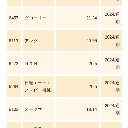
2024/通
6457
グローリー
21.34
期
2024/通
6113
アマダ
20.99
期
2024/通
6472
ＮＴＮ
20.5
期
日精エー・エ
2024/通
6284
20.5
ス・ビー機械
期
2024/通
6103
オークマ
18.14
期