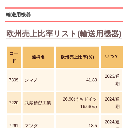
輸送用機器
欧州売上比率リスト(輸送用機器)
コー
いつ？
銘柄名
欧州売上比率(％)
ド
2023/通
7309
シマノ
41.83
期
26.98(うちドイツ
2024/通
7220
武蔵精密工業
16.68％)
期
2024/通
7261
マツダ
18.5