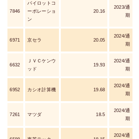
パイロットコ
2023/通
7846
ーポレーショ
20.16
期
ン
2024/通
6971
京セラ
20.05
期
ＪＶＣケンウ
2024/通
6632
19.93
ッド
期
2024/通
6952
カシオ計算機
19.68
期
2024/通
7261
マツダ
18.5
期
2024/通