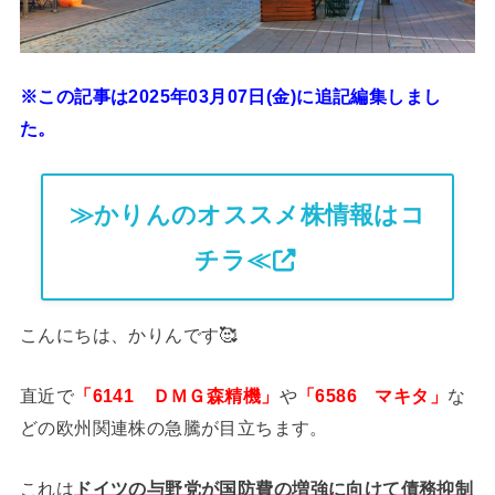
※この記事は2025年03月07日(金)に追記編集しまし
た。
≫かりんのオススメ株情報はコ
チラ≪
こんにちは、かりんです🥰
直近で
「6141 ＤＭＧ森精機」
や
「6586 マキタ」
な
どの欧州関連株の急騰が目立ちます。
これは
ドイツの与野党が国防費の増強に向けて債務抑制