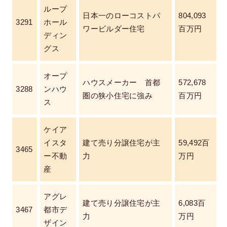
ループ
日本一のローコストパ
804,093
3291
ホール
ワービルダー住宅
百万円
ディン
グス
オープ
ハウスメーカー 首都
572,678
3288
ンハウ
圏の狭小住宅に強み
百万円
ス
ケイア
イスタ
建て売り分譲住宅が主
59,492百
3465
ー不動
力
万円
産
アグレ
建て売り分譲住宅が主
6,083百
3467
都市デ
力
万円
ザイン