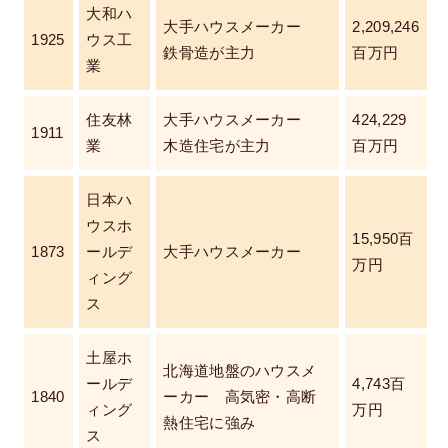
大和ハ
大手ハウスメーカー
2,209,246
1925
ウス工
鉄骨造が主力
百万円
業
住友林
大手ハウスメーカー
424,229
1911
業
木造住宅が主力
百万円
日本ハ
ウスホ
15,950百
1873
ールデ
大手ハウスメーカー
万円
ィング
ス
土屋ホ
北海道地盤のハウスメ
ールデ
4,743百
1840
ーカー 高気密・高断
ィング
万円
熱住宅に強み
ス