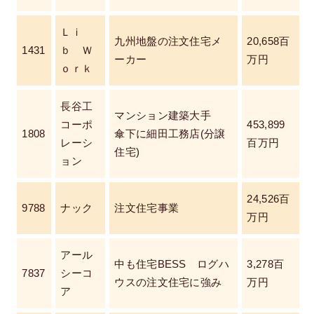
Ｌｉ
九州地盤の注文住宅メ
20,658百
1431
ｂ Ｗ
ーカー
万円
ｏｒｋ
長谷工
マンション建築大手
コーポ
453,899
1808
傘下に細田工務店(分譲
レーシ
百万円
住宅)
ョン
24,526百
9788
ナック
注文住宅事業
万円
アール
中も住宅BESS ログハ
3,278百
7837
シーコ
ウスの注文住宅に強み
万円
ア