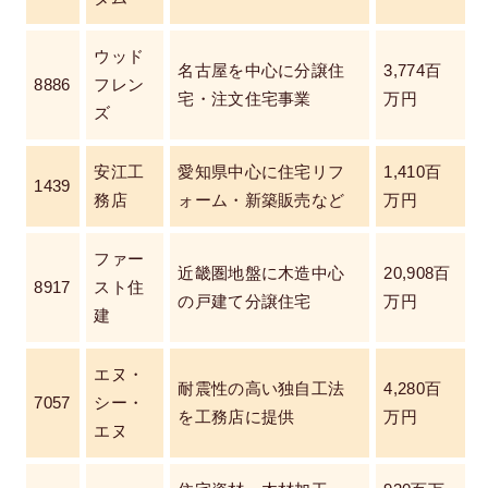
ウッド
名古屋を中心に分譲住
3,774百
8886
フレン
宅・注文住宅事業
万円
ズ
安江工
愛知県中心に住宅リフ
1,410百
1439
務店
ォーム・新築販売など
万円
ファー
近畿圏地盤に木造中心
20,908百
8917
スト住
の戸建て分譲住宅
万円
建
エヌ・
耐震性の高い独自工法
4,280百
7057
シー・
を工務店に提供
万円
エヌ