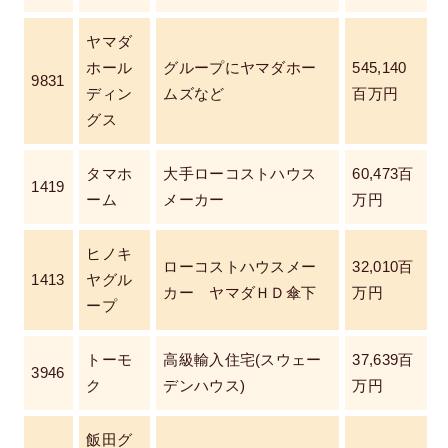
ヤマダ
ホール
グループにヤマダホー
545,140
9831
ディン
ムズなど
百万円
グス
タマホ
大手ローコストハウス
60,473百
1419
ーム
メーカー
万円
ヒノキ
ローコストハウスメー
32,010百
1413
ヤグル
カー ヤマダＨＤ傘下
万円
ープ
トーモ
高級輸入住宅(スウェー
37,639百
3946
ク
デンハウス)
万円
飯田グ