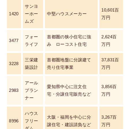
サンヨ
10,601百
1420
ーホー
中堅ハウスメーカー
万円
ムズ
フォー
首都圏の狭小住宅に強
2,624百
3477
ライフ
み ローコスト住宅
万円
三栄建
首都圏地盤に分譲建て
37,831百
3228
築設計
売り住宅事業
万円
アール
愛知県中心に注文住
3,856百
2983
プラン
宅・分譲住宅販売など
万円
ナー
ハウス
大阪・福岡を中心に分
3,267百
8996
フリー
譲住宅・建設請負など
万円
ダム