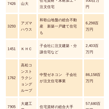
住宅資材・木材加工・
930百万
7426
山大
注文住宅
円
和歌山地盤の総合不動
アズマ
6,298百
3293
産 新築一戸建て住宅
ハウス
万円
も
子会社に注文建築・分
2,403百
1451
ＫＨＣ
譲住宅など
万円
高松コ
ンスト
中堅ゼネコン 子会社
86,158百
1762
ラクシ
が注文住宅事業
万円
ョング
ループ
大建工
57,680百
7905
住宅資材の総合大手