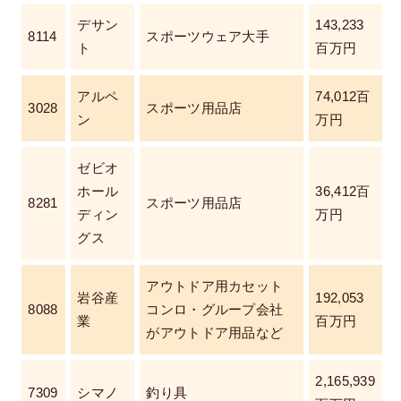
デサン
143,233
8114
スポーツウェア大手
ト
百万円
アルペ
74,012百
3028
スポーツ用品店
ン
万円
ゼビオ
ホール
36,412百
8281
スポーツ用品店
ディン
万円
グス
アウトドア用カセット
岩谷産
192,053
8088
コンロ・グループ会社
業
百万円
がアウトドア用品など
2,165,939
7309
シマノ
釣り具