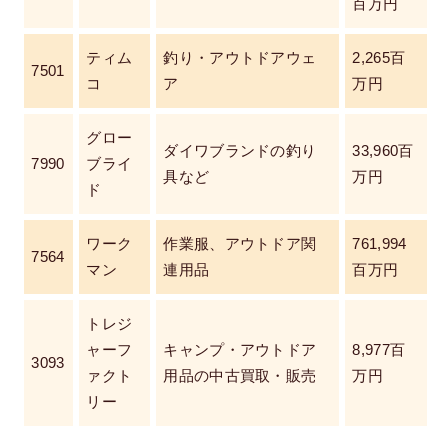
百万円
ティム
釣り・アウトドアウェ
2,265百
7501
コ
ア
万円
グロー
ダイワブランドの釣り
33,960百
7990
ブライ
具など
万円
ド
ワーク
作業服、アウトドア関
761,994
7564
マン
連用品
百万円
トレジ
ャーフ
キャンプ・アウトドア
8,977百
3093
ァクト
用品の中古買取・販売
万円
リー