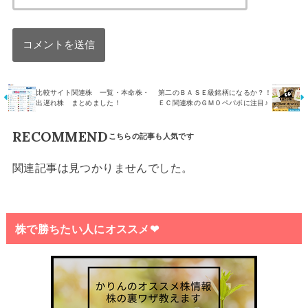
比較サイト関連株 一覧・本命株・
第二のＢＡＳＥ級銘柄になるか？！
出遅れ株 まとめました！
ＥＣ関連株のＧＭＯペパボに注目♪
RECOMMEND
関連記事は見つかりませんでした。
株で勝ちたい人にオススメ❤