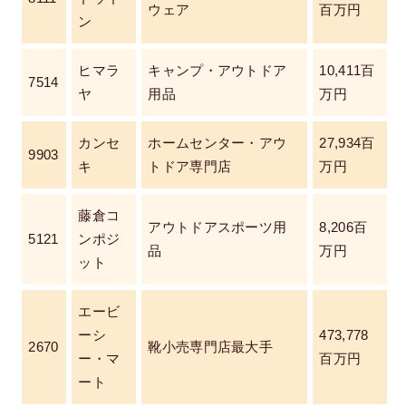
ウェア
百万円
ン
ヒマラ
キャンプ・アウトドア
10,411百
7514
ヤ
用品
万円
カンセ
ホームセンター・アウ
27,934百
9903
キ
トドア専門店
万円
藤倉コ
アウトドアスポーツ用
8,206百
5121
ンポジ
品
万円
ット
エービ
ーシ
473,778
2670
靴小売専門店最大手
ー・マ
百万円
ート