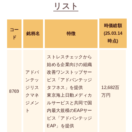
リスト
時価総額
コー
(25.03.14
銘柄名
特徴
ド
時点)
ストレスチェックから
始める企業向けの組織
アドバ
改善ワンストップサー
ンテッ
ビス「アドバンテッジ
ジリス
タフネス」を提供
12,682百
8769
クマネ
東京海上日動メディカ
万円
ジメン
ルサービスと共同で国
ト
内最大規模のEAPサー
ビス「アドバンテッジ
EAP」を提供