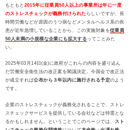
もともと
2015年に従業員50人以上の事業所は年に一度
のストレスチェックが義務付けられた
らしいですが、長
時間労働などが原因のうつ病などメンタルヘルス系の疾
患が近年急増していることから、この実施対象を
従業員
50人未満の小規模な企業にも拡大する
ってことみた
い。
2025年03月14日(金)に政府がこれらの内容を盛り込ん
だ労働安全衛生法の改正案を閣議決定。今国会で改正法
が成立すれば
公布から３年以内に施行される予定
のよう
です。
企業のストレスチェックが義務化されることで、ストレ
スチェックサービスを提供している会社などは特需とな
るかもしれません。ということでこのページでは、
スト
レスチェック義務化関連株
について
本命株
・
出遅れ株