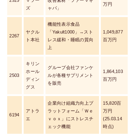
2929
マフー
改善素材「ファーマギ
万円
ズ
ャバ」
機能性表示食品
ヤクル
「Yakult1000」→スト
1,049,877
2267
ト本社
レス緩和・睡眠の質向
百万円
上
キリン
グループ会社ファンケ
ホール
1,864,103
2503
ルが各種サプリメント
ディン
百万円
を販売
グス
企業向け組織力向上プ
15,820百
アトラ
ラットフォーム「Ｗｅ
万円
6194
エ
ｖｏｘ」にストレスチ
(25.03.14
ェック機能
時点)