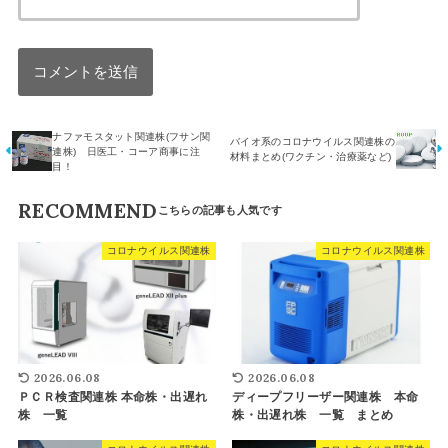
ナファモスタット関連株(フサン関
バイオ系のコロナウイルス関連株の
連株) 日医工・コーア商事に注
材料まとめ(ワクチン・治療薬など)
目！
RECOMMEND
コロナウイルス関連株
コロナウイルス関連株
2026.06.08
2026.06.08
ＰＣＲ検査関連株 本命株・出遅れ
ディープフリーザー関連株 本命
株 一覧
株・出遅れ株 一覧 まとめ