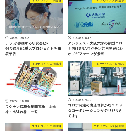
コロナウイルス関連株
コロナウイルス関連株
2020.06.03
2020.06.18
テラ(が参画する研究会)が
アンジェス・大阪大学の新型コロ
06/08(月)に重大プロジェクトを発
ナ向けDNAワクチン共同開発にシ
表予告！
オノギファーマが参画！
コロナウイルス関連株
コロナウイルス関連株
2020.04.27
2026.06.08
コロナ関連の出遅れ株かな？ＯＳ
ワクチン接種会場関連株 本命
Ｇコーポレーションがジリジリき
株・出遅れ株 一覧
てます～
コロナウイルス関連株
コロナウイルス関連株