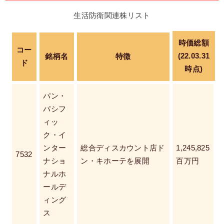
生活防衛関連株リスト
時価総額
コー
(22.03.31
銘柄名
特徴
ド
時点)
パン・
パシフ
ィッ
ク・イ
ンター
総合ディスカウント店ド
1,245,825
7532
ナショ
ン・キホーテを展開
百万円
ナルホ
ールデ
ィング
ス