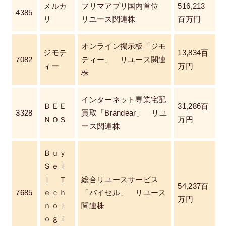
メルカ
フリマアプリ国内首位
516,213
4385
リ
リユース関連株
百万円
オンライン掲示板「ジモ
ジモテ
13,834百
7082
ティー」 リユース関連
ィー
万円
株
インターネット専業宅配
ＢＥＥ
31,286百
3328
買取「Brandear」 リユ
ＮＯＳ
万円
ース関連株
Ｂｕｙ
Ｓｅｌ
ｌ Ｔ
総合リユースサービス
54,237百
7685
ｅｃｈ
「バイセル」 リユース
万円
ｎｏｌ
関連株
ｏｇｉ