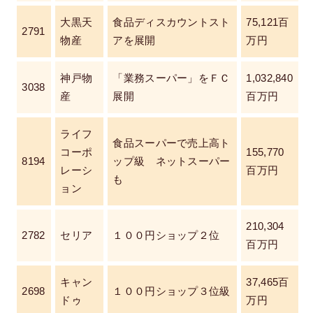
大黒天
食品ディスカウントスト
75,121百
2791
物産
アを展開
万円
神戸物
「業務スーパー」をＦＣ
1,032,840
3038
産
展開
百万円
ライフ
食品スーパーで売上高ト
コーポ
155,770
8194
ップ級 ネットスーパー
レーシ
百万円
も
ョン
210,304
2782
セリア
１００円ショップ２位
百万円
キャン
37,465百
2698
１００円ショップ３位級
ドゥ
万円