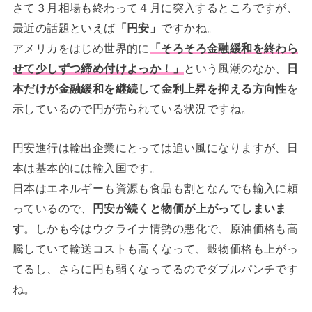
さて３月相場も終わって４月に突入するところですが、
最近の話題といえば
「円安」
ですかね。
アメリカをはじめ世界的に
「そろそろ金融緩和を終わら
せて少しずつ締め付けよっか！」
という風潮のなか、
日
本だけが金融緩和を継続して金利上昇を抑える方向性
を
示しているので円が売られている状況ですね。
円安進行は輸出企業にとっては追い風になりますが、日
本は基本的には輸入国です。
日本はエネルギーも資源も食品も割となんでも輸入に頼
っているので、
円安が続くと物価が上がってしまいま
す
。しかも今はウクライナ情勢の悪化で、原油価格も高
騰していて輸送コストも高くなって、穀物価格も上がっ
てるし、さらに円も弱くなってるのでダブルパンチです
ね。