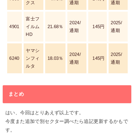
クス
通期
通期
富士フ
2024/
2025/
4901
イルム
21.68％
145円
通期
通期
HD
ヤマシ
2024/
2025/
6240
ンフィ
18.03％
145円
通期
通期
ルタ
まとめ
はい、今回はとりあえず以上です。
今度また追加で別セクター調べたら追記更新するかもで
す。