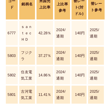
コー
米国売
替レー
替レー
銘柄名
上比率
ド
上比率
ト(対
ト参考
参考
ドル)
ｓａｎ
2024/
2025/
6777
ｔｅｃ
42.28％
140円
通期
通期
ＨＤ
フジク
2024/
2025/
5803
37.27％
140円
ラ
通期
通期
住友電
2024/
2025/
5802
14.86％
140円
気工業
通期
通期
古河電
2024/
2025/
5801
11.41％
140円
気工業
通期
通期