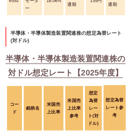
6592
モータ
18.06%
155円
通期
通期
ー
半導体・半導体製造装置関連株の想定為替レート
(対ドル)
半導体・半導体製造装置関連株の
対ドル想定レート【2025年度】
想定
想定為替
米国売
為替
コー
米国売
レート参
銘柄名
上比率
レー
ド
上比率
考
参考
ト(対
ドル)