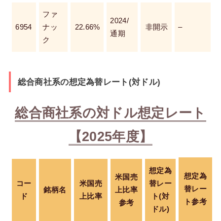
ファ
2024/
6954
ナッ
22.66%
非開示
–
通期
ク
総合商社系の想定為替レート(対ドル)
総合商社系の対ドル想定レート
【2025年度】
想定為
想定為
米国売
コー
米国売
替レー
替レー
銘柄名
上比率
ド
上比率
ト(対
ト参考
参考
ドル)