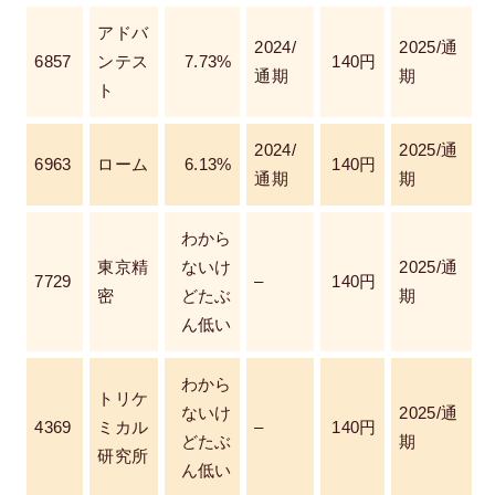
アドバ
2024/
2025/通
6857
ンテス
7.73%
140円
通期
期
ト
2024/
2025/通
6963
ローム
6.13%
140円
通期
期
わから
東京精
ないけ
2025/通
7729
–
140円
密
どたぶ
期
ん低い
わから
トリケ
ないけ
2025/通
4369
ミカル
–
140円
どたぶ
期
研究所
ん低い