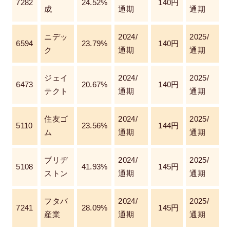
7282
24.52%
140円
成
通期
通期
ニデッ
2024/
2025/
6594
23.79%
140円
ク
通期
通期
ジェイ
2024/
2025/
6473
20.67%
140円
テクト
通期
通期
住友ゴ
2024/
2025/
5110
23.56%
144円
ム
通期
通期
ブリヂ
2024/
2025/
5108
41.93%
145円
ストン
通期
通期
フタバ
2024/
2025/
7241
28.09%
145円
産業
通期
通期