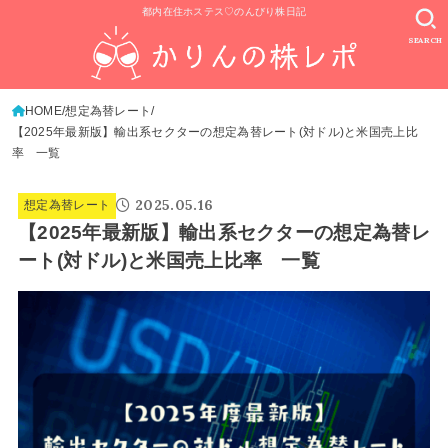
都内在住ホステス♡のんびり株日記
SEARCH
HOME
想定為替レート
【2025年最新版】輸出系セクターの想定為替レート(対ドル)と米国売上比
率 一覧
2025.05.16
想定為替レート
【2025年最新版】輸出系セクターの想定為替レ
ート(対ドル)と米国売上比率 一覧