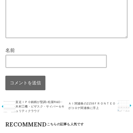
名前
直近ＩＰＯ銘柄が堅調♪松屋R&D・
ＡＩ関連株の2158ＦＲＯＮＴＥＯ
木村工機・ビザスク・サイバーセキ
がコロナ関連株に浮上
ュリティクラウド
RECOMMEND