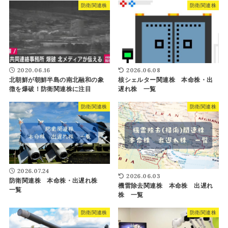
防衛関連株
防衛関連株
2020.06.16
2026.06.08
北朝鮮が朝鮮半島の南北融和の象
核シェルター関連株 本命株・出
徴を爆破！防衛関連株に注目
遅れ株 一覧
防衛関連株
防衛関連株
2026.07.24
2026.06.03
防衛関連株 本命株・出遅れ株
機雷除去関連株 本命株 出遅れ
一覧
株 一覧
防衛関連株
防衛関連株