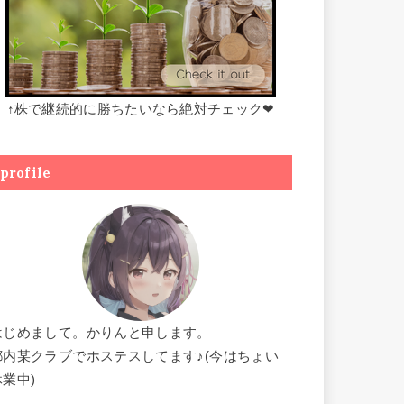
↑株で継続的に勝ちたいなら絶対チェック❤
profile
はじめまして。かりんと申します。
都内某クラブでホステスしてます♪(今はちょい
休業中)