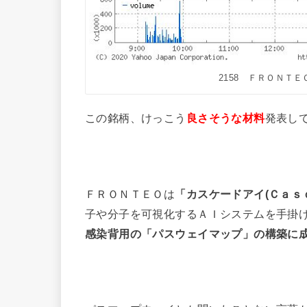
2158 ＦＲＯＮＴＥ
この銘柄、けっこう
良さそうな材料
発表し
ＦＲＯＮＴＥＯは
「カスケードアイ(Ｃａｓ
子や分子を可視化するＡＩシステムを手掛
感染背用の「パスウェイマップ」の構築に