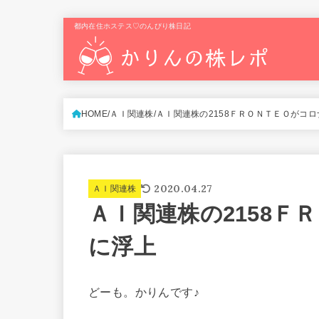
都内在住ホステス♡のんびり株日記
HOME
ＡＩ関連株
ＡＩ関連株の2158ＦＲＯＮＴＥＯがコ
2020.04.27
ＡＩ関連株
ＡＩ関連株の2158Ｆ
に浮上
どーも。かりんです♪