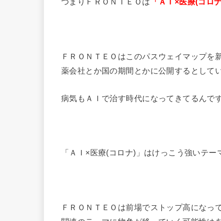
つまりＦＲＯＮＴＥＯは
「ＡＩ×医療(コロナ
ＦＲＯＮＴＥＯはこのパスウェイマップを
薬会社とか国の期間とかに公開するとして
病気もＡＩで治す時代になってきてるんで
「ＡＩ×医療(コロナ)」はけっこう強いテー
ＦＲＯＮＴＥＯは前場でストップ高になって