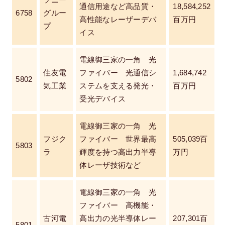
ソニー
通信用途など高品質・
18,584,252
6758
グルー
高性能なレーザーデバ
百万円
プ
イス
電線御三家の一角 光
住友電
ファイバー 光通信シ
1,684,742
5802
気工業
ステムを支える発光・
百万円
受光デバイス
電線御三家の一角 光
フジク
ファイバー 世界最高
505,039百
5803
ラ
輝度を持つ高出力半導
万円
体レーザ技術など
電線御三家の一角 光
ファイバー 高機能・
古河電
高出力の光半導体レー
207,301百