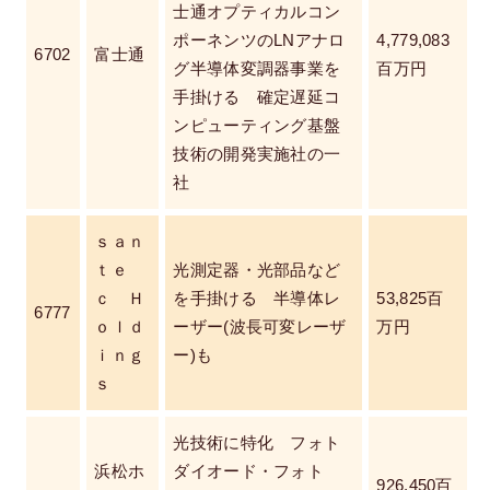
士通オプティカルコン
ポーネンツのLNアナロ
4,779,083
6702
富士通
グ半導体変調器事業を
百万円
手掛ける 確定遅延コ
ンピューティング基盤
技術の開発実施社の一
社
ｓａｎ
ｔｅ
光測定器・光部品など
ｃ Ｈ
を手掛ける 半導体レ
53,825百
6777
ｏｌｄ
ーザー(波長可変レーザ
万円
ｉｎｇ
ー)も
ｓ
光技術に特化 フォト
浜松ホ
ダイオード・フォト
926,450百