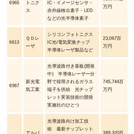
6965
トニク
IC・イメージセンサ・
万円
ス
赤外線検出素子・LED
などの光半導体素子
シリコンフォトニクス
ＱＤレ
23,067百
6613
IC光/電気変換チップ
ーザ
万円
半導体レーザ製品など
光導波路付き基板(開発
中) 半導体レーザー分
新光電
野で採用されるガラス
745,744百
6967
気工業
端子を供給 光チップ
万円
レット実装技術の開発
実施社のひとつ
光導波路向け加工技
術 最新チップレット
アルバ
389,320百