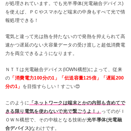
が処理されています。でも光半導体(光電融合デバイス)
を使えば、ＰＣやスマホなど端末の中身もすべて光で情
報処理できる！
電気と違って光は熱を持たないので発熱を抑えられて高
速かつ遅延のない大容量データの受け渡しと超低消費電
力を両立できるようになります。
ＮＴＴは光電融合デバイス(IOWN構想)によって、従来
の
「消費電力100分の1」「伝送容量125倍」「遅延200
分の1」
を目指すらしい！すごい😍
このように
「ネットワークは端末とかの内部も含めてで
きる限り電気を使わないで光で繋ごうよ！」
ってのがＩ
ＯＷＮ構想で、その中核となる技術が
光半導体(光電融
合デバイス)
なわけです。