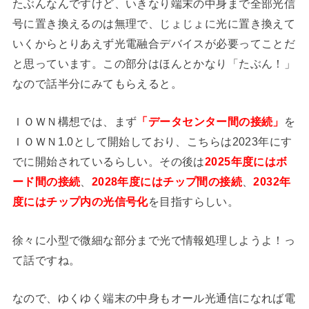
たぶんなんですけど、いきなり端末の中身まで全部光信
号に置き換えるのは無理で、じょじょに光に置き換えて
いくからとりあえず光電融合デバイスが必要ってことだ
と思っています。この部分はほんとかなり「たぶん！」
なので話半分にみてもらえると。
ＩＯＷＮ構想では、まず
「データセンター間の接続」
を
ＩＯＷＮ1.0として開始しており、こちらは2023年にす
でに開始されているらしい。その後は
2025年度にはボ
ード間の接続
、
2028年度にはチップ間の接続
、
2032年
度にはチップ内の光信号化
を目指すらしい。
徐々に小型で微細な部分まで光で情報処理しようよ！っ
て話ですね。
なので、ゆくゆく端末の中身もオール光通信になれば電