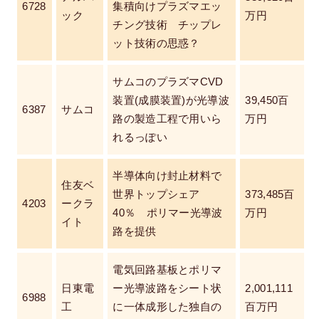
6728
集積向けプラズマエッ
ック
万円
チング技術 チップレ
ット技術の思惑？
サムコのプラズマCVD
装置(成膜装置)が光導波
39,450百
6387
サムコ
路の製造工程で用いら
万円
れるっぽい
半導体向け封止材料で
住友ベ
世界トップシェア
373,485百
4203
ークラ
40％ ポリマー光導波
万円
イト
路を提供
電気回路基板とポリマ
日東電
ー光導波路をシート状
2,001,111
6988
工
に一体成形した独自の
百万円