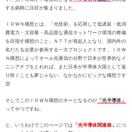
する銘柄に注目が集まりました。
ＩＯＷＮ構想とは、「光技術」を応用して低遅延・低消
費電力・大容量・高品質な通信ネットワーク環境の整備
を目指す構想のこと。ＮＴＴが発起人となり、国内外の
名だたる企業が参画する一大プロジェクトです。ＩＯＷ
Ｎ構想によってオール光通信の分野で日本が世界的なイ
ニシアチブをとれれば、また日本が半導体大国として返
り咲くことも夢じゃない、なかなかにビッグな構想です
😍
そしてこのＩＯＷＮ構想のキーとなるのが
「光半導体」
ってやつですね。
と、いうわけでこのページでは
「光半導体関連株」
につ