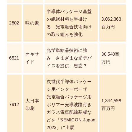
半導体パッケージ基盤
の絶縁材料を手掛け
3,062,363
2802
味の素
る 光電融合技術向け
百万円
の取り組みを強化
光学単結晶技術に強
オキサ
30,540百
6521
み さまざまな光デバ
イド
万円
イスを提供 思惑？
次世代半導体パッケー
ジ用インターポーザ
光電融合パッケージ用
大日本
1,344,598
7912
ポリマー光導波路付き
印刷
百万円
ガラス電気配線基板な
どを「SEMICON Japan
2023」に出展