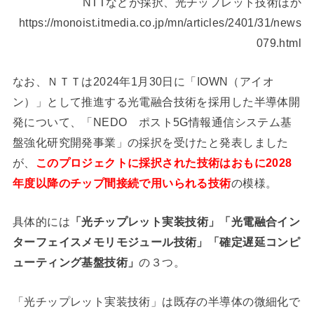
NTTなどが採択、光チップレット技術ほか
https://monoist.itmedia.co.jp/mn/articles/2401/31/news
079.html
なお、ＮＴＴは2024年1月30日に「IOWN（アイオ
ン）」として推進する光電融合技術を採用した半導体開
発について、「NEDO ポスト5G情報通信システム基
盤強化研究開発事業」の採択を受けたと発表しました
が、
このプロジェクトに採択された技術はおもに2028
年度以降のチップ間接続で用いられる技術
の模様。
具体的には
「光チップレット実装技術」「光電融合イン
ターフェイスメモリモジュール技術」「確定遅延コンピ
ューティング基盤技術」
の３つ。
「光チップレット実装技術」は既存の半導体の微細化で