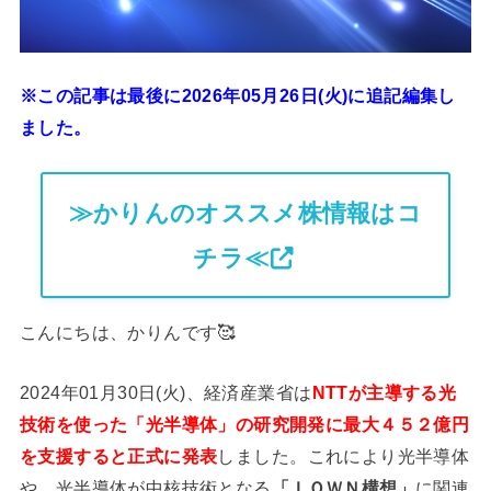
※この記事は最後に2026年05月26日(火)に追記編集し
ました。
≫かりんのオススメ株情報はコ
チラ≪
こんにちは、かりんです🥰
2024年01月30日(火)、経済産業省は
NTTが主導する光
技術を使った「光半導体」の研究開発に最大４５２億円
を支援すると正式に発表
しました。これにより光半導体
や、光半導体が中核技術となる
「ＩＯＷＮ構想」
に関連