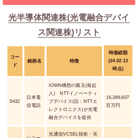
光半導体関連株(光電融合デバイ
ス関連株)リスト
時価総額
コー
(24.02.13
銘柄名
特徴
ド
時点)
IOWN構想の親玉(発起
人) NTTイノベーティ
日本電
16,389,607
9432
ブデバイス(旧：NTTエ
信電話
百万円
レクトロニクス)が光電
融合デバイスを提供
光通信VCSEL技術・光