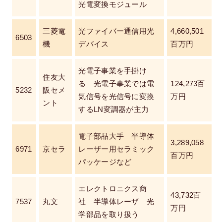
光電変換モジュール
三菱電
光ファイバー通信用光
4,660,501
6503
機
デバイス
百万円
光電子事業を手掛け
住友大
る 光電子事業では電
124,273百
5232
阪セメ
気信号を光信号に変換
万円
ント
するLN変調器が主力
電子部品大手 半導体
3,289,058
6971
京セラ
レーザー用セラミック
百万円
パッケージなど
エレクトロニクス商
43,732百
7537
丸文
社 半導体レーザ 光
万円
学部品を取り扱う