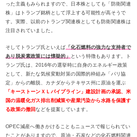
った主義もみられますので、日本株としても「防衛関連
株」はトランプ銘柄として浮上する可能性が高そうで
す。実際、以前のトランプ関連株としても防衛関連株は
注目されていました。
そしてトランプ氏といえば
「化石燃料の強力な支持者で
あり脱炭素政策には懐疑的」
という特徴もあります。ト
ランプ氏は、2016年の選挙時に自身のエネルギー政策
として、新たな気候変動対策の国際的枠組み「パリ協
定」からの離脱、カナダからテキサス州に原油を運ぶ
「キーストーンＸＬパイプライン」建設計画の承認、米
国の温暖化ガス排出削減策や産業汚染から水路を保護す
る政策の撤回
などを提案しています。
OPEC減産へ働きかけることもニュースで報じられてい
たことがありますので、原油・石炭などの化石燃料関連