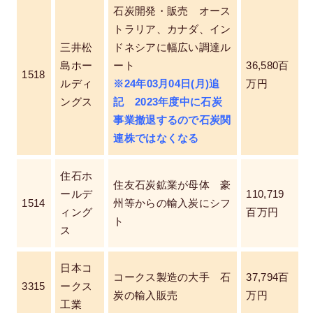
石炭開発・販売 オース
トラリア、カナダ、イン
三井松
ドネシアに幅広い調達ル
島ホー
ート
36,580百
1518
ルディ
※24年03月04日(月)追
万円
ングス
記 2023年度中に石炭
事業撤退するので石炭関
連株ではなくなる
住石ホ
住友石炭鉱業が母体 豪
ールデ
110,719
1514
州等からの輸入炭にシフ
ィング
百万円
ト
ス
日本コ
コークス製造の大手 石
37,794百
3315
ークス
炭の輸入販売
万円
工業