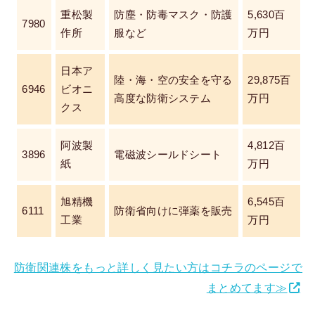
重松製
防塵・防毒マスク・防護
5,630百
7980
作所
服など
万円
日本ア
陸・海・空の安全を守る
29,875百
6946
ビオニ
高度な防衛システム
万円
クス
阿波製
4,812百
3896
電磁波シールドシート
紙
万円
旭精機
6,545百
6111
防衛省向けに弾薬を販売
工業
万円
防衛関連株をもっと詳しく見たい方はコチラのページで
まとめてます≫