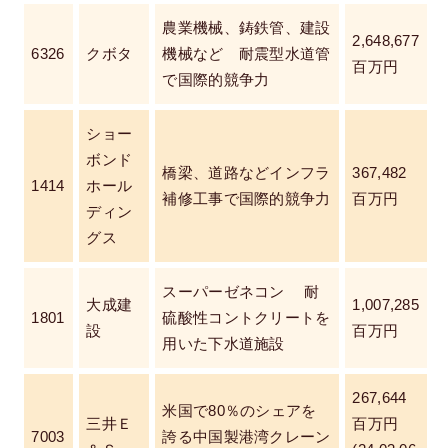
農業機械、鋳鉄管、建設
2,648,677
6326
クボタ
機械など 耐震型水道管
百万円
で国際的競争力
ショー
ボンド
橋梁、道路などインフラ
367,482
1414
ホール
補修工事で国際的競争力
百万円
ディン
グス
スーパーゼネコン 耐
大成建
1,007,285
1801
硫酸性コントクリートを
設
百万円
用いた下水道施設
267,644
米国で80％のシェアを
三井Ｅ
百万円
7003
誇る中国製港湾クレーン