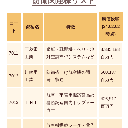
防衛関連株リスト
時価総額
コー
(24.02.02
銘柄名
特徴
ド
時点)
三菱重
艦艇・戦闘機・ヘリ・地
3,335,188
7011
工業
対空誘導弾システムなど
百万円
川崎重
防衛省向け航空機の開
560,187
7012
工業
発・製造
百万円
航空・宇宙用機器部品の
426,917
7013
ＩＨＩ
精密鋳造国内トップメー
百万円
カー
航空機搭載レーダ・電子