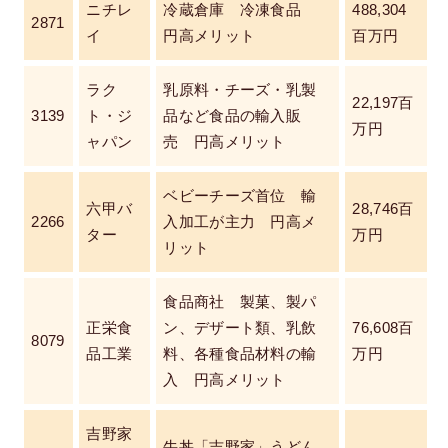
ニチレ
冷蔵倉庫 冷凍食品
488,304
2871
イ
円高メリット
百万円
ラク
乳原料・チーズ・乳製
22,197百
3139
ト・ジ
品など食品の輸入販
万円
ャパン
売 円高メリット
ベビーチーズ首位 輸
六甲バ
28,746百
2266
入加工が主力 円高メ
ター
万円
リット
食品商社 製菓、製パ
正栄食
ン、デザート類、乳飲
76,608百
8079
品工業
料、各種食品材料の輸
万円
入 円高メリット
吉野家
牛丼「吉野家」うどん