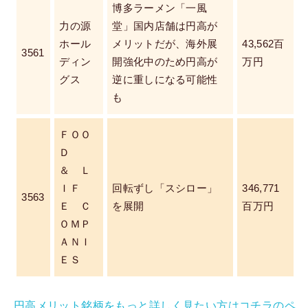
博多ラーメン「一風
力の源
堂」国内店舗は円高が
ホール
メリットだが、海外展
43,562百
3561
ディン
開強化中のため円高が
万円
グス
逆に重しになる可能性
も
ＦＯＯ
Ｄ
＆ Ｌ
ＩＦ
回転ずし「スシロー」
346,771
3563
Ｅ Ｃ
を展開
百万円
ＯＭＰ
ＡＮＩ
ＥＳ
円高メリット銘柄をもっと詳しく見たい方はコチラのペ