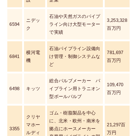
設
企業
石油や天然ガスのパイプ
ニデッ
3,253,328
6594
ライン向け大型モーター
ク
百万円
で実績
石油パイプライン設備向
横河電
781,697
6841
け管理・制御システムな
機
百万円
ど
総合バルブメーカー パ
109,470
6498
キッツ
イプライン用トラニオン
百万円
型ボールバルブ
ゴム・樹脂製品を中心
クリヤ
に、北米・欧州・南米を
マホー
21,297百
3355
拠点にホースメーカー
ルディ
万円