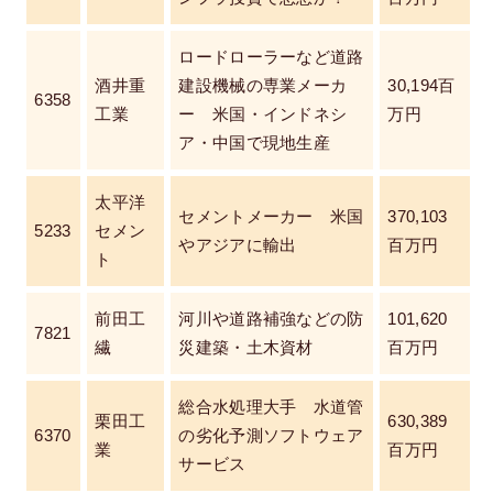
ロードローラーなど道路
酒井重
建設機械の専業メーカ
30,194百
6358
工業
ー 米国・インドネシ
万円
ア・中国で現地生産
太平洋
セメントメーカー 米国
370,103
5233
セメン
やアジアに輸出
百万円
ト
前田工
河川や道路補強などの防
101,620
7821
繊
災建築・土木資材
百万円
総合水処理大手 水道管
栗田工
630,389
6370
の劣化予測ソフトウェア
業
百万円
サービス