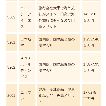
エイ
旅行会社大手で海外旅
チ・ア
行がメイン 円高は海
143,750
9603
イ・エ
外旅行に有利なので円
百万円
ス
高メリット
日本航
国内線、国際線２位の
1,253,946
9201
空
航空会社
百万円
ＡＮＡ
ホール
国内線、国際線首位の
1,587,999
9202
ディン
航空会社
百万円
グス
製粉 冷凍食品 健康
ニップ
177,275
2001
食品など 円高メリッ
ン
百万円
ト