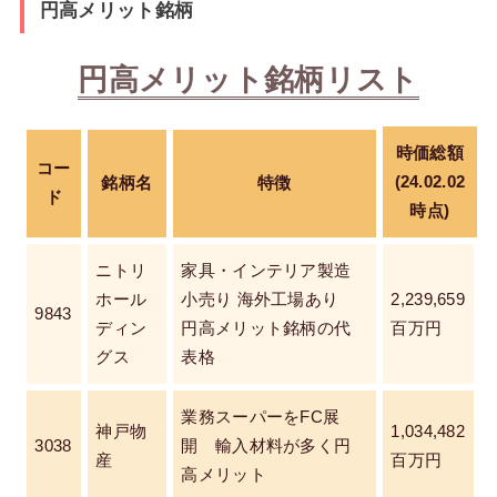
円高メリット銘柄
円高メリット銘柄リスト
時価総額
コー
(24.02.02
銘柄名
特徴
ド
時点)
ニトリ
家具・インテリア製造
ホール
小売り 海外工場あり
2,239,659
9843
ディン
円高メリット銘柄の代
百万円
グス
表格
業務スーパーをFC展
神戸物
1,034,482
3038
開 輸入材料が多く円
産
百万円
高メリット