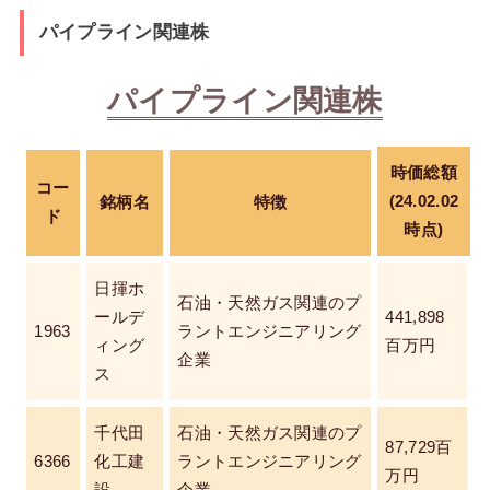
パイプライン関連株
パイプライン関連株
時価総額
コー
(24.02.02
銘柄名
特徴
ド
時点)
日揮ホ
石油・天然ガス関連のプ
ールデ
441,898
1963
ラントエンジニアリング
ィング
百万円
企業
ス
千代田
石油・天然ガス関連のプ
87,729百
6366
化工建
ラントエンジニアリング
万円