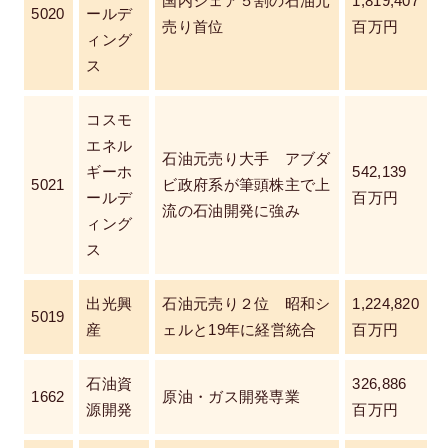
国内シェア５割の石油元
1,819,407
5020
ールデ
売り首位
百万円
ィング
ス
コスモ
エネル
石油元売り大手 アブダ
ギーホ
542,139
5021
ビ政府系が筆頭株主で上
ールデ
百万円
流の石油開発に強み
ィング
ス
出光興
石油元売り２位 昭和シ
1,224,820
5019
産
ェルと19年に経営統合
百万円
石油資
326,886
1662
原油・ガス開発専業
源開発
百万円