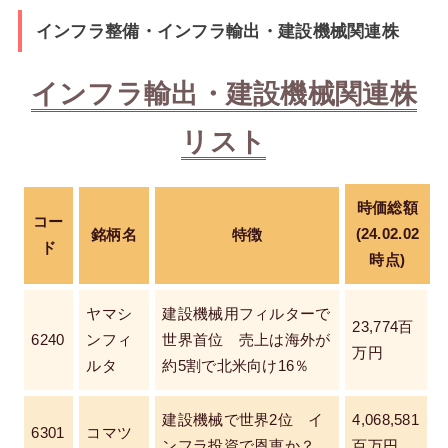
インフラ整備・インフラ輸出・建設機械関連株
インフラ輸出・建設機械関連株
リスト
時価総額
コー
(24.02.02
銘柄名
特徴
ド
時点)
ヤマシ
建設機械用フィルターで
23,774百
6240
ンフィ
世界首位 売上は海外が
万円
ルタ
約5割で北米向け16％
建設機械で世界2位 イ
4,068,581
6301
コマツ
ンフラ投資で恩恵か？
百万円