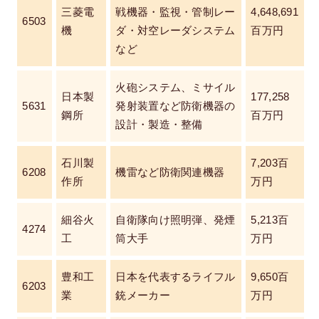
三菱電
戦機器・監視・管制レー
4,648,691
6503
機
ダ・対空レーダシステム
百万円
など
火砲システム、ミサイル
日本製
177,258
5631
発射装置など防衛機器の
鋼所
百万円
設計・製造・整備
石川製
7,203百
6208
機雷など防衛関連機器
作所
万円
細谷火
自衛隊向け照明弾、発煙
5,213百
4274
工
筒大手
万円
豊和工
日本を代表するライフル
9,650百
6203
業
銃メーカー
万円