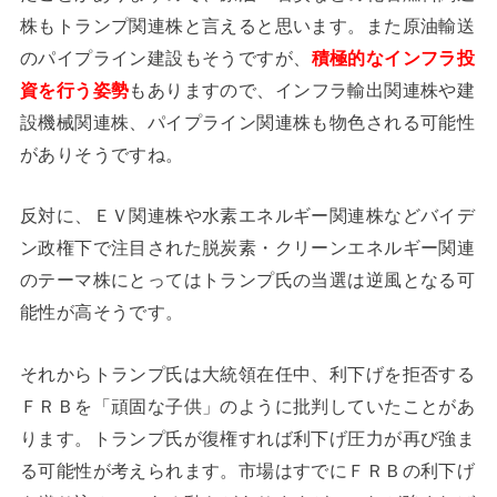
株もトランプ関連株と言えると思います。また原油輸送
のパイプライン建設もそうですが、
積極的なインフラ投
資を行う姿勢
もありますので、インフラ輸出関連株や建
設機械関連株、パイプライン関連株も物色される可能性
がありそうですね。
反対に、ＥＶ関連株や水素エネルギー関連株などバイデ
ン政権下で注目された脱炭素・クリーンエネルギー関連
のテーマ株にとってはトランプ氏の当選は逆風となる可
能性が高そうです。
それからトランプ氏は大統領在任中、利下げを拒否する
ＦＲＢを「頑固な子供」のように批判していたことがあ
ります。トランプ氏が復権すれば利下げ圧力が再び強ま
る可能性が考えられます。市場はすでにＦＲＢの利下げ